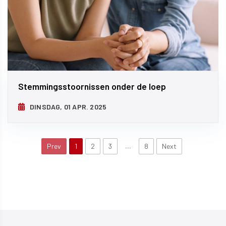
Stemmingsstoornissen onder de loep
DINSDAG, 01 APR. 2025
…
Prev
1
2
3
8
Next