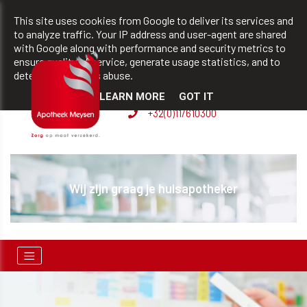
team@apotheekmeysen.be
+32(0)11/610300
This site uses cookies from Google to deliver its services and
to analyze traffic. Your IP address and user-agent are shared
with Google along with performance and security metrics to
ensure quality of service, generate usage statistics, and to
BVBA apotheek Patrick
detect and address abuse.
Meysen
LEARN MORE
GOT IT
+32(0)11/610300
Verhuur persoonlijke hulpmiddelen