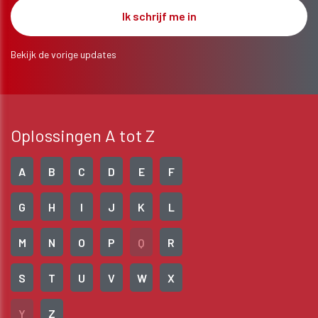
Bekijk de vorige updates
Oplossingen A tot Z
A
B
C
D
E
F
G
H
I
J
K
L
M
N
O
P
Q
R
S
T
U
V
W
X
Y
Z