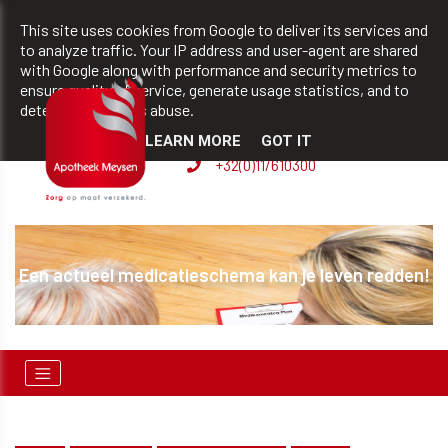
team@apotheekmeysen.be
+32(0)11/610300
This site uses cookies from Google to deliver its services and
to analyze traffic. Your IP address and user-agent are shared
with Google along with performance and security metrics to
ensure quality of service, generate usage statistics, and to
BVBA apotheek Patrick
detect and address abuse.
Meysen
LEARN MORE
GOT IT
+32(0)11/610300
Een actueel medicatieschema kan je leven redden!