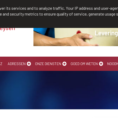
/610300
er its services and to analyze traffic. Your IP address and user-agen
and security metrics to ensure quality of service, generate usage s
Meysen
Levering aan huis
-Z
ADRESSEN
ONZE DIENSTEN
GOED OM WETEN
NOOD