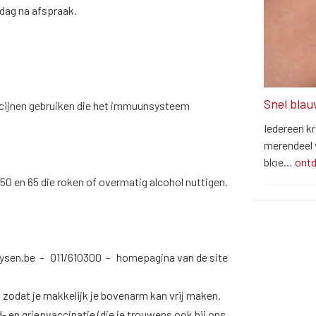
dag na afspraak.
Snel blau
cijnen gebruiken die het immuunsysteem
Iedereen kr
merendeel v
bloe…
ont
50 en 65 die roken of overmatig alcohol nuttigen.
sen.be - 011/610300 - homepagina van de site
, zodat je makkelijk je bovenarm kan vrij maken.
- en griepvaccinatie (die je trouwens ook bij ons