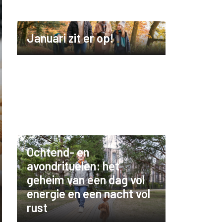
Januari zit er op!
Ochtend- en
avondrituelen: het
geheim van een dag vol
energie en een nacht vol
rust