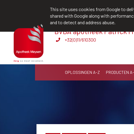
team@apotheekmeysen.be
+32(0)11
This site uses cookies from Google to deliv
shared with Google along with performance 
and to detect and address abuse.
BVBA apotheek Patrick 
V.I.P. service
+32(0)11/610300
OPLOSSINGEN A-Z
PRODUCTEN A