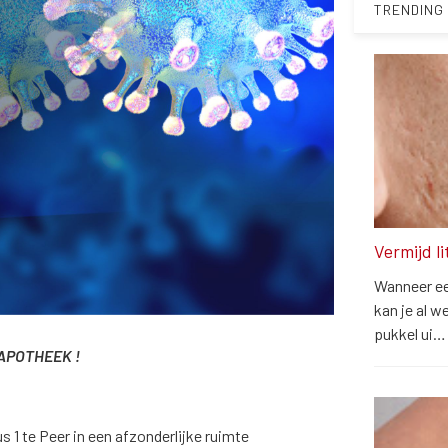
TRENDING
Vermijd l
Wanneer een
kan je al w
pukkel ui
APOTHEEK !
s 1 te Peer in een afzonderlijke ruimte