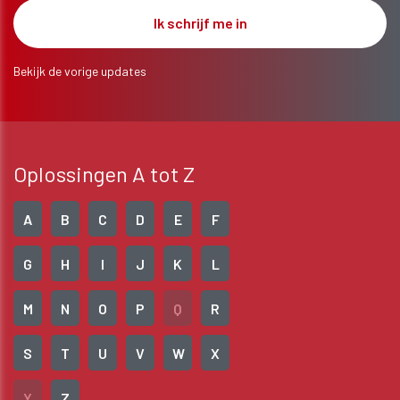
Bekijk de vorige updates
Oplossingen A tot Z
A
B
C
D
E
F
G
H
I
J
K
L
M
N
O
P
Q
R
S
T
U
V
W
X
Y
Z