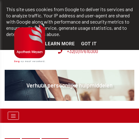
team@apotheekmeysen.be
+32(0)11/610300
This site uses cookies from Google to deliver its services and
to analyze traffic. Your IP address and user-agent are shared
with Google along with performance and security metrics to
ensure quality of service, generate usage statistics, and to
BVBA apotheek Patrick
detect and address abuse.
Meysen
LEARN MORE
GOT IT
+32(0)11/610300
Verhuur persoonlijke hulpmiddelen