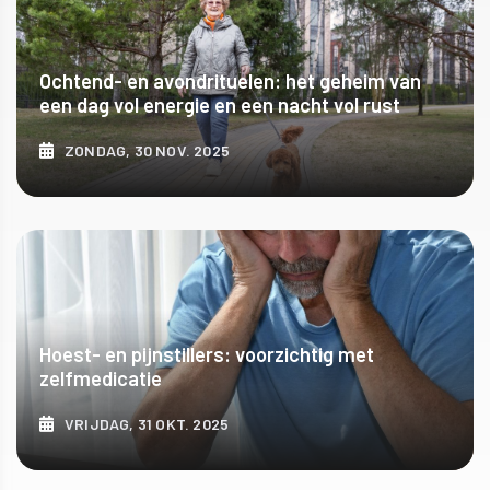
Ochtend- en avondrituelen: het geheim van
een dag vol energie en een nacht vol rust
ZONDAG, 30 NOV. 2025
ONTDEK MEER
Hoest- en pijnstillers: voorzichtig met
zelfmedicatie
VRIJDAG, 31 OKT. 2025