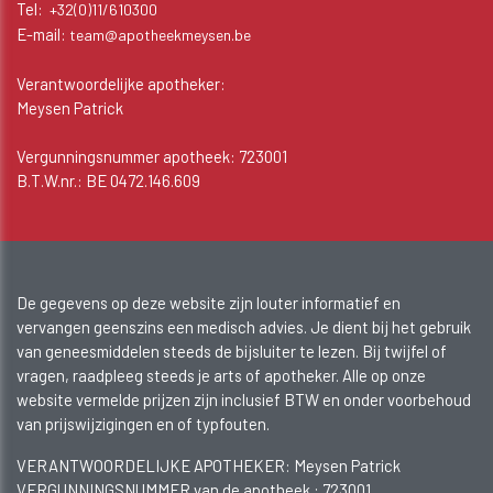
Tel:
+32(0)11/610300
E-mail:
team@apotheekmeysen.be
Verantwoordelijke apotheker:
Meysen Patrick
Vergunningsnummer apotheek: 723001
B.T.W.nr.: BE 0472.146.609
De gegevens op deze website zijn louter informatief en
vervangen geenszins een medisch advies. Je dient bij het gebruik
van geneesmiddelen steeds de bijsluiter te lezen. Bij twijfel of
vragen, raadpleeg steeds je arts of apotheker. Alle op onze
website vermelde prijzen zijn inclusief BTW en onder voorbehoud
van prijswijzigingen en of typfouten.
VERANTWOORDELIJKE APOTHEKER: Meysen Patrick
VERGUNNINGSNUMMER van de apotheek :
723001