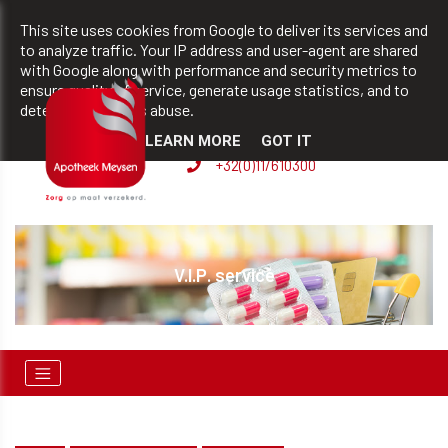
team@apotheekmeysen.be
+32(0)11/610300
This site uses cookies from Google to deliver its services and
to analyze traffic. Your IP address and user-agent are shared
with Google along with performance and security metrics to
ensure quality of service, generate usage statistics, and to
BVBA apotheek Patrick
detect and address abuse.
Meysen
LEARN MORE
GOT IT
+32(0)11/610300
V.I.P. service