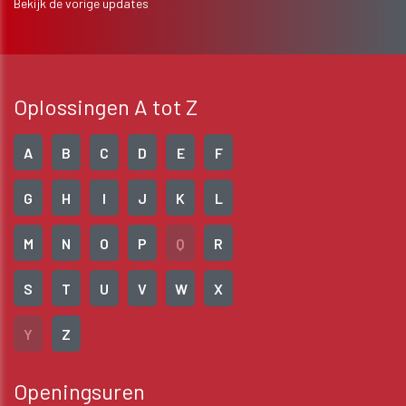
Bekijk de vorige updates
Oplossingen A tot Z
A
B
C
D
E
F
G
H
I
J
K
L
M
N
O
P
Q
R
S
T
U
V
W
X
Y
Z
Openingsuren