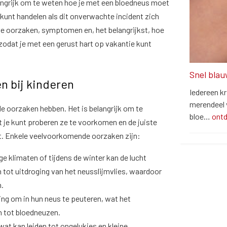
langrijk om te weten hoe je met een bloedneus moet
unt handelen als dit onverwachte incident zich
 de oorzaken, symptomen en, het belangrijkst, hoe
 zodat je met een gerust hart op vakantie kunt
Snel blau
n bij kinderen
Iedereen kr
merendeel v
e oorzaken hebben. Het is belangrijk om te
bloe…
ont
 je kunt proberen ze te voorkomen en de juiste
t. Enkele veelvoorkomende oorzaken zijn:
e klimaten of tijdens de winter kan de lucht
en tot uitdroging van het neusslijmvlies, waardoor
n.
ng om in hun neus te peuteren, wat het
n tot bloedneuzen.
at kan leiden tot ongelukjes en kleine