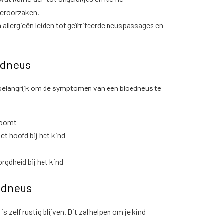
veroorzaken.
 allergieën leiden tot geïrriteerde neuspassages en
edneus
 belangrijk om de symptomen van een bloedneus te
troomt
het hoofd bij het kind
rgdheid bij het kind
edneus
s zelf rustig blijven. Dit zal helpen om je kind