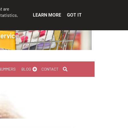
t are
tatistics,
LEARN MORE
GOT IT
service
NUMMERS
BLOG
CONTACT