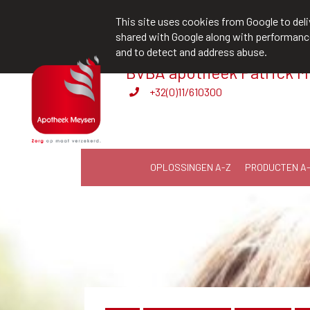
team@apotheekmeysen.be
+32(0)11
This site uses cookies from Google to deliv
shared with Google along with performance 
and to detect and address abuse.
BVBA apotheek Patrick 
Levering aan huis
+32(0)11/610300
OPLOSSINGEN A-Z
PRODUCTEN A