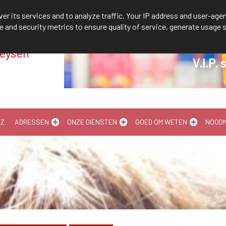
/610300
er its services and to analyze traffic. Your IP address and user-agen
and security metrics to ensure quality of service, generate usage s
Meysen
V.I.P. 
-Z
ADRESSEN
ONZE DIENSTEN
GOED OM WETEN
NOOD