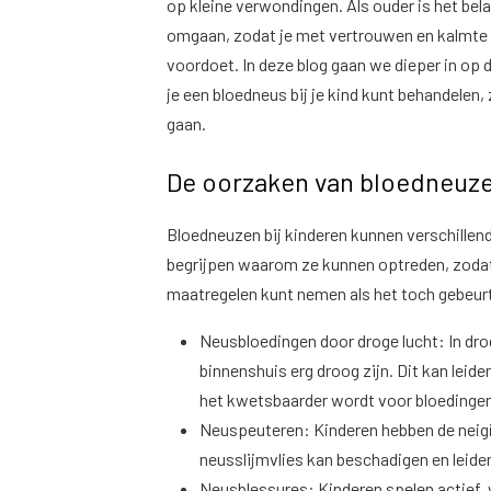
op kleine verwondingen. Als ouder is het be
omgaan, zodat je met vertrouwen en kalmte k
voordoet. In deze blog gaan we dieper in op
je een bloedneus bij je kind kunt behandelen,
gaan.
De oorzaken van bloedneuze
Bloedneuzen bij kinderen kunnen verschillend
begrijpen waarom ze kunnen optreden, zodat
maatregelen kunt nemen als het toch gebeur
Neusbloedingen door droge lucht: In drog
binnenshuis erg droog zijn. Dit kan leid
het kwetsbaarder wordt voor bloedinge
Neuspeuteren: Kinderen hebben de neigi
neusslijmvlies kan beschadigen en leide
Neusblessures: Kinderen spelen actief, w