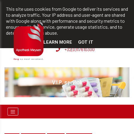
team@apotheekmeysen.be
+32(0)11/610300
This site uses cookies from Google to deliver its services and
to analyze traffic. Your IP address and user-agent are shared
with Google along with performance and security metrics to
ensure quality of service, generate usage statistics, and to
BVBA apotheek Patrick
detect and address abuse.
Meysen
LEARN MORE
GOT IT
+32(0)11/610300
n!
V.I.P. service