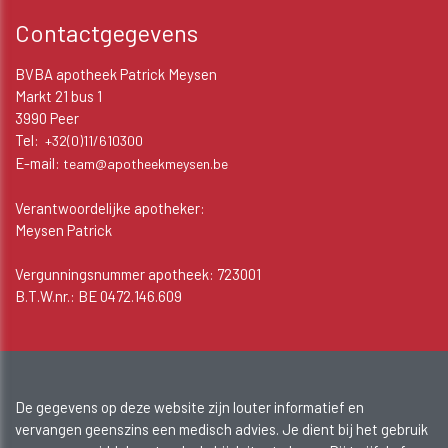
Contactgegevens
BVBA apotheek Patrick Meysen
Markt 21 bus 1
3990 Peer
Tel:
+32(0)11/610300
E-mail:
team@apotheekmeysen.be
Verantwoordelijke apotheker:
Meysen Patrick
Vergunningsnummer apotheek: 723001
B.T.W.nr.: BE 0472.146.609
De gegevens op deze website zijn louter informatief en
vervangen geenszins een medisch advies. Je dient bij het gebruik