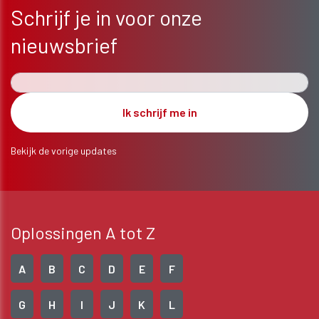
Schrijf je in voor onze
nieuwsbrief
Bekijk de vorige updates
Oplossingen A tot Z
A
B
C
D
E
F
G
H
I
J
K
L