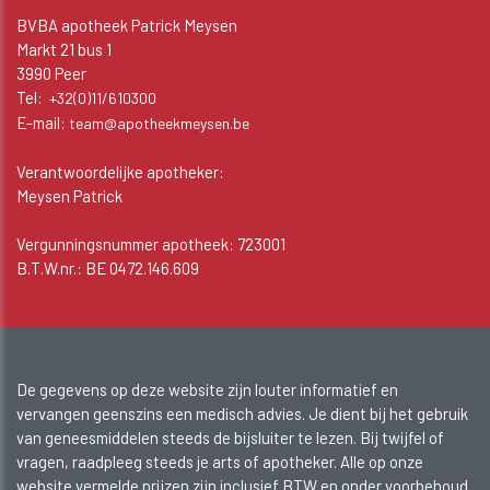
BVBA apotheek Patrick Meysen
Markt 21 bus 1
3990 Peer
Tel:
+32(0)11/610300
E-mail:
team@apotheekmeysen.be
Verantwoordelijke apotheker:
Meysen Patrick
Vergunningsnummer apotheek: 723001
B.T.W.nr.: BE 0472.146.609
De gegevens op deze website zijn louter informatief en
vervangen geenszins een medisch advies. Je dient bij het gebruik
van geneesmiddelen steeds de bijsluiter te lezen. Bij twijfel of
vragen, raadpleeg steeds je arts of apotheker. Alle op onze
website vermelde prijzen zijn inclusief BTW en onder voorbehoud