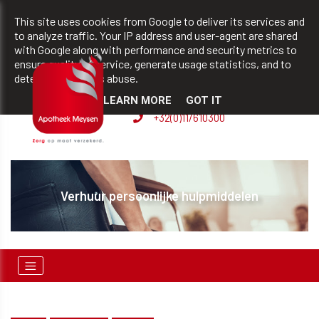
team@apotheekmeysen.be
+32(0)11/610300
This site uses cookies from Google to deliver its services and
to analyze traffic. Your IP address and user-agent are shared
with Google along with performance and security metrics to
ensure quality of service, generate usage statistics, and to
BVBA apotheek Patrick
detect and address abuse.
Meysen
LEARN MORE
GOT IT
+32(0)11/610300
Verhuur persoonlijke hulpmiddelen