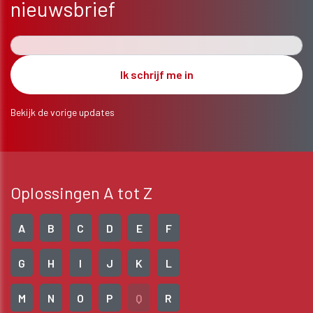
nieuwsbrief
Bekijk de vorige updates
Oplossingen A tot Z
A
B
C
D
E
F
G
H
I
J
K
L
M
N
O
P
Q
R