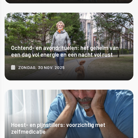
ONTDEK MEER
Ochtend- en avondrituelen: het geheim van
een dag vol energie en een nacht vol rust
ZONDAG, 30 NOV. 2025
ONTDEK MEER
Hoest- en pijnstillers: voorzichtig met
zelfmedicatie