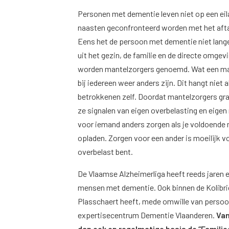
Personen met dementie leven niet op een eil
naasten geconfronteerd worden met het afta
Eens het de persoon met dementie niet langer
uit het gezin, de familie en de directe omge
worden mantelzorgers genoemd. Wat een mant
bij iedereen weer anders zijn. Dit hangt niet
betrokkenen zelf. Doordat mantelzorgers gra
ze signalen van eigen overbelasting en eige
voor iemand anders zorgen als je voldoende 
opladen. Zorgen voor een ander is moeilijk vol
overbelast bent.
De Vlaamse Alzheimerliga heeft reeds jaren e
mensen met dementie. Ook binnen de Kolibrie
Plasschaert heeft, mede omwille van persoonl
expertisecentrum Dementie Vlaanderen.
Van
dan ook op regelmatige basis de “Famili