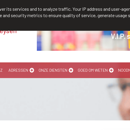
/610300
er its services and to analyze traffic. Your IP address and user-agen
and security metrics to ensure quality of service, generate usage s
Meysen
V.I.P. 
-Z
ADRESSEN
ONZE DIENSTEN
GOED OM WETEN
NOOD