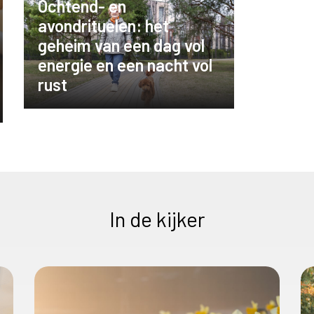
Ochtend- en
avondrituelen: het
geheim van een dag vol
energie en een nacht vol
rust
In de kijker