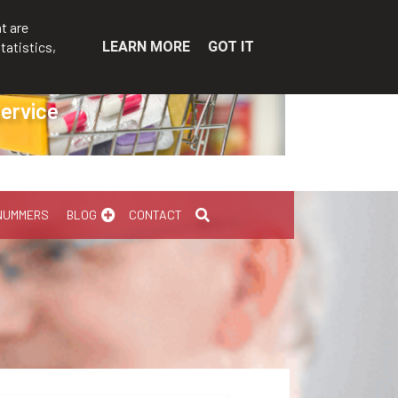
t are
tatistics,
LEARN MORE
GOT IT
service
NUMMERS
BLOG
CONTACT