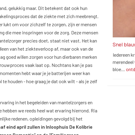
and, gelukkig maar. Dit betekent dat ook hun
kelingsproces dat de ziekte met zich meebrengt.
 lukt om voor zichzelf te zorgen, zijn er mensen
ving die mee inspringen voor de zorg. Deze mensen
elzorger precies doet, staat niet vast. Het kan
Snel blau
 alleen van het ziekteverloop af, maar ook van de
Iedereen kr
ag goed willen zorgen voor hun dierbaren merken
merendeel v
n rouwproces vaak laat op. Nochtans kan je pas
bloe…
ont
momenten hebt waar je je batterijen weer kan
 te houden - hoe graag je dat ook wilt - als je zelf
rvaring in het begeleiden van mantelzorgers en
 hebben we reeds heel wat ervaring hierrond. Ria
ijke redenen, opleidingen gevolgd bij het
af eind april zullen in Inloophuis De Kolibrie
egroep Dementie” en de “Familiegroep