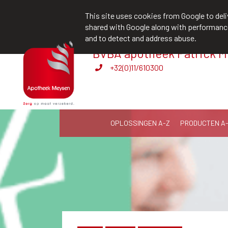
team@apotheekmeysen.be
+32(0)11
This site uses cookies from Google to deliv
shared with Google along with performance 
and to detect and address abuse.
BVBA apotheek Patrick 
Levering aan huis
+32(0)11/610300
OPLOSSINGEN A-Z
PRODUCTEN A