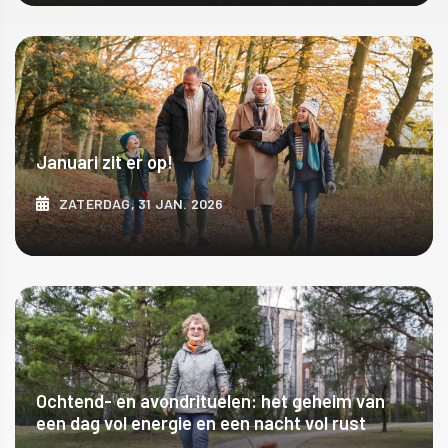
ONTDEK MEER
Januari zit er op!
ZATERDAG, 31 JAN. 2026
ONTDEK MEER
Ochtend- en avondrituelen: het geheim van
een dag vol energie en een nacht vol rust