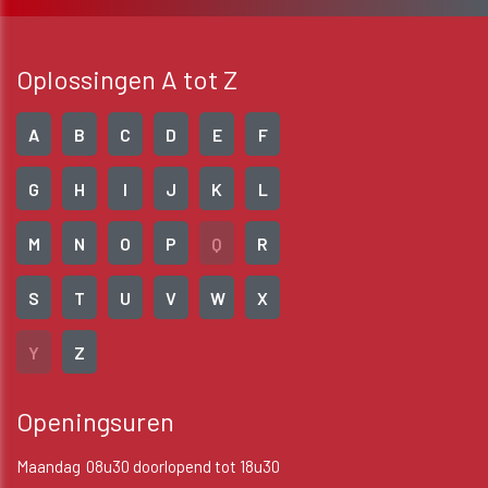
Oplossingen A tot Z
A
B
C
D
E
F
G
H
I
J
K
L
M
N
O
P
Q
R
S
T
U
V
W
X
Y
Z
Openingsuren
Maandag
08u30 doorlopend tot 18u30