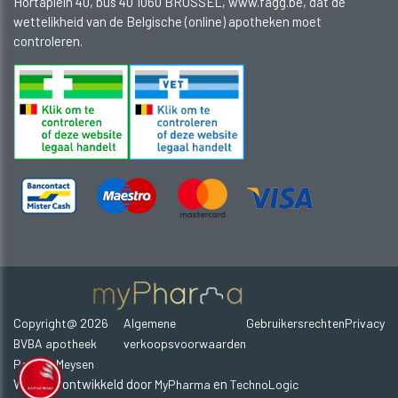
Hortaplein 40, bus 40 1060 BRUSSEL, www.fagg.be, dat de
wettelikheid van de Belgische (online) apotheken moet
controleren.
Copyright@ 2026
Algemene
Gebruikersrechten
Privacy
-
BVBA apotheek
verkoopsvoorwaarden
-
-
Patrick Meysen
Website ontwikkeld door
en
MyPharma
TechnoLogic