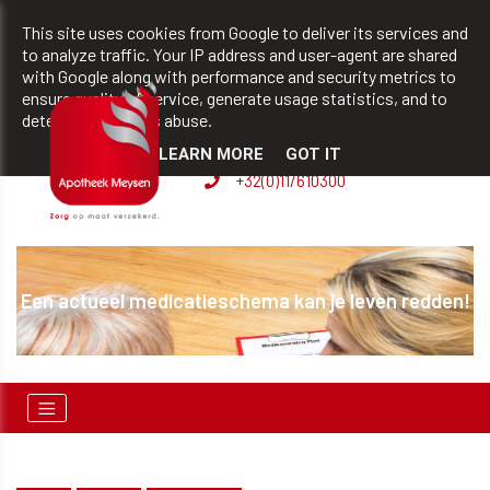
team@apotheekmeysen.be
+32(0)11/610300
This site uses cookies from Google to deliver its services and
to analyze traffic. Your IP address and user-agent are shared
with Google along with performance and security metrics to
ensure quality of service, generate usage statistics, and to
BVBA apotheek Patrick
detect and address abuse.
Meysen
LEARN MORE
GOT IT
+32(0)11/610300
Een actueel medicatieschema kan je leven redden!