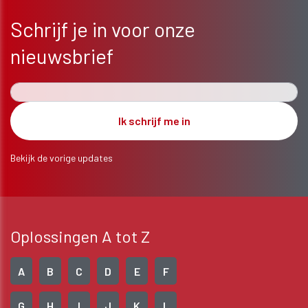
Schrijf je in voor onze
nieuwsbrief
Bekijk de vorige updates
Oplossingen A tot Z
A
B
C
D
E
F
G
H
I
J
K
L