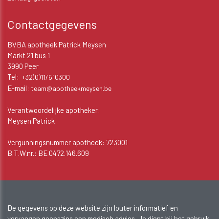
Contactgegevens
BVBA apotheek Patrick Meysen
Markt 21 bus 1
3990 Peer
Tel:
+32(0)11/610300
E-mail:
team@apotheekmeysen.be
Verantwoordelijke apotheker:
Meysen Patrick
Vergunningsnummer apotheek: 723001
B.T.W.nr.: BE 0472.146.609
De gegevens op deze website zijn louter informatief en
vervangen geenszins een medisch advies. Je dient bij het gebruik