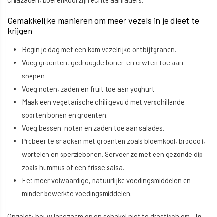
chiazaden, boerenkool zijn echte aanraders.
Gemakkelijke manieren om meer vezels in je dieet te
krijgen
Begin je dag met een kom vezelrijke ontbijtgranen.
Voeg groenten, gedroogde bonen en erwten toe aan
soepen.
Voeg noten, zaden en fruit toe aan yoghurt.
Maak een vegetarische chili gevuld met verschillende
soorten bonen en groenten.
Voeg bessen, noten en zaden toe aan salades.
Probeer te snacken met groenten zoals bloemkool, broccoli,
wortelen en sperziebonen. Serveer ze met een gezonde dip
zoals hummus of een frisse salsa.
Eet meer volwaardige, natuurlijke voedingsmiddelen en
minder bewerkte voedingsmiddelen.
Opgelet: bouw langzaam op en schakel niet te drastisch om.
Je