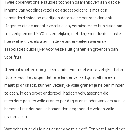
Twee observationele studies toonden daarenboven aan dat de
inname van voedingsvezels ook geassocieerd is met een
verminderd risico op overlijden door welke oorzaak dan ook.
Degenen die de meeste vezels aten, verminderden hun risico om
te overlijden met 23% in vergelijking met degenen die de minste
hoeveelheid vezels aten. In deze onderzoeken waren de
associaties duidelijker voor vezels uit granen en groenten dan
voor fruit.
Gewichtsbeheersing
is een ander voordeel van vezelrijke diëten.
Door ervoor te zorgen dat je je langer verzadigd voelt na een
maaltijd of snack, kunnen vezelrijke volle granen je helpen minder
te eten. In een groot onderzoek hadden volwassenen die
meerdere porties volle granen per dag aten minder kans om aan te
komen of minder aan te komen dan degenen die zelden volle
granen aten.
Wat gebeurt er als je niet genoeg vezels eet? Een vezel-arm dieet