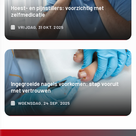
Hoest- en pijnstillers: voorzichtig met
zelfmedicatie
VRIJDAG, 31 OKT. 2025
ONTDEK MEER
Ingegroeide nagels voorkomen: stap vooruit
met vertrouwen
WOENSDAG, 24 SEP. 2025
ONTDEK MEER