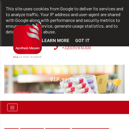
team@apotheekmeysen.be
+32(0)11/610300
This site uses cookies from Google to deliver its services and
to analyze traffic. Your IP address and user-agent are shared
with Google along with performance and security metrics to
ensure quality of service, generate usage statistics, and to
BVBA apotheek Patrick
detect and address abuse.
Meysen
LEARN MORE
GOT IT
+32(0)11/610300
V.I.P. service