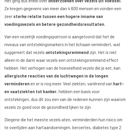
Het ging dus enkel over
onderzoeken over vezels uit voedsel.
Ze kregen gegevens van meer dan 4.600 mensen en vonden een
zeer
sterke relatie tussen een hogere inname van
voedingsvezels en betere gezondheidsresultaten.
Van een vezelrijk voedingspatroon is aangetoond dat het de
niveaus van ontstekingsmarkers in het lichaam vermindert, wat
suggereert dat vezels
ontstekingsremmend
zijn. Het is niet
alleen in de darm waar vezels een ontstekingsremmend effect
hebben. Het verhogen van de hoeveelheid vezels die je eet, kan
allergische reacties van de luchtwegen in de longen
verminderen
en er is nog meer. Veel ziekten, variërend van
hart-
en vaatziekten tot kanker
, hebben een basis voor
ontstekingen, dus dit zou een van de redenen kunnen zijn waarom
vezels zo goed voor de gezondheid lijken te zijn.
Diegene die het meeste vezels aten, verminderden hun risico om
te overlijden aan hartaandoeningen, beroertes, diabetes type 2