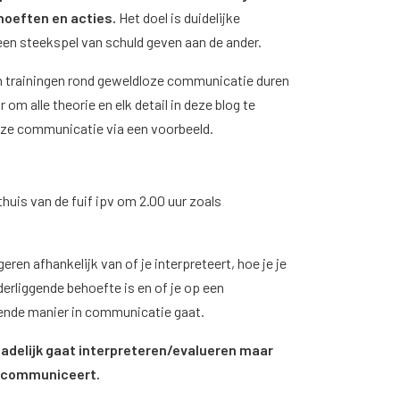
hoeften en acties.
Het doel is duidelijke
een steekspel van schuld geven aan de ander.
en trainingen rond geweldloze communicatie duren
om alle theorie en elk detail in deze blog te
oze communicatie via een voorbeeld.
huis van de fuif ipv om 2.00 uur zoals
ren afhankelijk van of je interpreteert, hoe je je
erliggende behoefte is en of je op een
sende manier in communicatie gaat.
t dadelijk gaat interpreteren/evalueren maar
it communiceert.