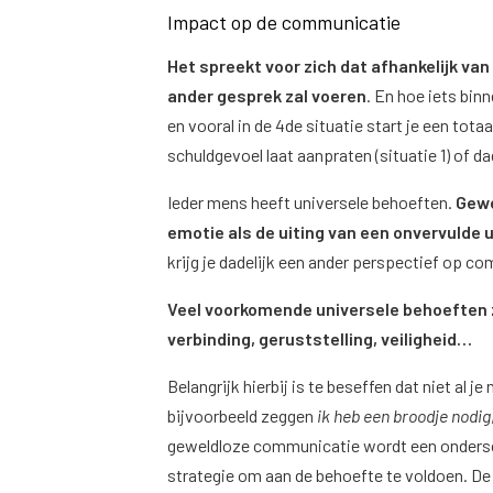
Impact op de communicatie
Het spreekt voor zich dat afhankelijk van
ander gesprek zal voeren
. En hoe iets bin
en vooral in de 4de situatie start je een tot
schuldgevoel laat aanpraten (situatie 1) of dad
Ieder mens heeft universele behoeften.
Gewe
emotie als de uiting van een onvervulde 
krijg je dadelijk een ander perspectief op 
Veel voorkomende universele behoeften z
verbinding, geruststelling, veiligheid…
Belangrijk hierbij is te beseffen dat niet al j
bijvoorbeeld zeggen
ik heb een broodje nodig
geweldloze communicatie wordt een ondersc
strategie om aan de behoefte te voldoen. De 