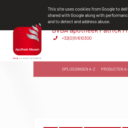
team@apotheekmeysen.be
+32(0)11
This site uses cookies from Google to deliv
shared with Google along with performance 
and to detect and address abuse.
BVBA apotheek Patrick 
Een actueel medicatieschema kan je leven 
+32(0)11/610300
OPLOSSINGEN A-Z
PRODUCTEN A