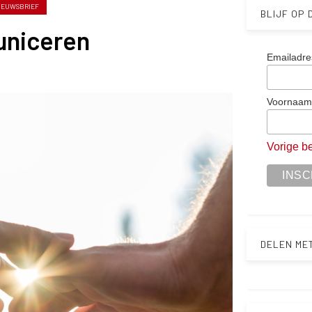
IEUWSBRIEF
BLIJF OP
niceren
Emailadre
Voornaa
Vorige be
DELEN ME