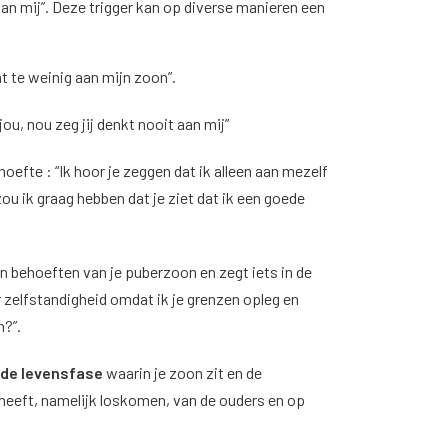
t aan mij”. Deze trigger kan op diverse manieren een
ht te weinig aan mijn zoon”.
jou, nou zeg jij denkt nooit aan mij”
hoefte : “Ik hoor je zeggen dat ik alleen aan mezelf
ou ik graag hebben dat je ziet dat ik een goede
n behoeften van je puberzoon en zegt iets in de
aar zelfstandigheid omdat ik je grenzen opleg en
en?”.
 de levensfase
waarin je zoon zit en de
heeft, namelijk loskomen, van de ouders en op