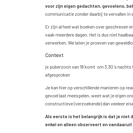
voor zijn eigen gedachten, gevoelens, be
communicatie zonder daarbij te vervallen in 
Er zijn al heel wat boeken over geschreven 
vaak meerdere dagen. Het is dus niet haalbaar 
verwerken. We laten je proeven van geweldl
Context
je puberzoon van 18 komt om 3.30 ’s nachts t
afgesproken
Je kan hier op verschillende manieren op reage
gevoel laat meespelen, weet wat je eigen ond
constructieve (verzoekende) dan veeleer ei
Als eerste is het belangrijk is dat je nie
enkel en alleen observeert en vandaaru