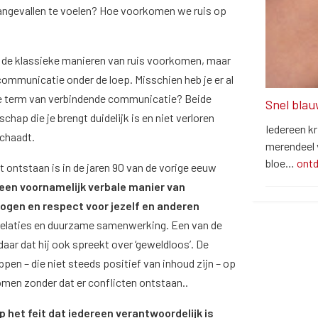
aangevallen te voelen? Hoe voorkomen we ruis op
ij de klassieke manieren van ruis voorkomen, maar
mmunicatie onder de loep. Misschien heb je er al
de term van verbindende communicatie? Beide
Snel blau
hap die je brengt duidelijk is en niet verloren
Iedereen kr
 schaadt.
merendeel v
bloe…
ont
ontstaan is in de jaren 90 van de vorige eeuw
 een voornamelijk verbale manier van
gen en respect voor jezelf en anderen
e relaties en duurzame samenwerking. Een van de
ar dat hij ook spreekt over ‘geweldloos’. De
en – die niet steeds positief van inhoud zijn – op
omen zonder dat er conflicten ontstaan..
het feit dat iedereen verantwoordelijk is