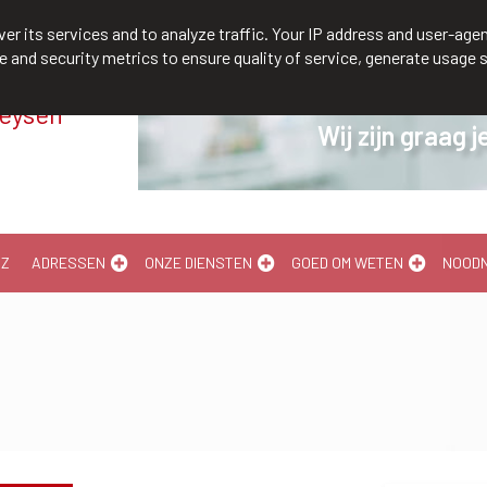
/610300
er its services and to analyze traffic. Your IP address and user-agen
and security metrics to ensure quality of service, generate usage s
Meysen
redden!
Wij zijn graag 
-Z
ADRESSEN
ONZE DIENSTEN
GOED OM WETEN
NOOD