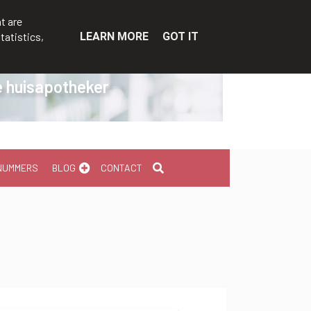
t are
tatistics,
LEARN MORE
GOT IT
je huisapotheker
NUMMERS
BLOG
CONTACT