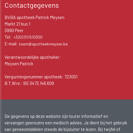
Contactgegevens
BVBA apotheek Patrick Meysen
Markt 21 bus 1
3990 Peer
Tel:
+32(0)11/610300
E-mail:
team@apotheekmeysen.be
Verantwoordelijke apotheker:
Meysen Patrick
Vergunningsnummer apotheek: 723001
B.T.W.nr.: BE 0472.146.609
De gegevens op deze website zijn louter informatief en
vervangen geenszins een medisch advies. Je dient bij het gebruik
van geneesmiddelen steeds de bijsluiter te lezen. Bij twijfel of