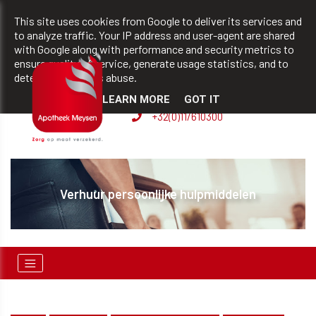
team@apotheekmeysen.be
+32(0)11/610300
This site uses cookies from Google to deliver its services and
to analyze traffic. Your IP address and user-agent are shared
with Google along with performance and security metrics to
ensure quality of service, generate usage statistics, and to
BVBA apotheek Patrick
detect and address abuse.
Meysen
LEARN MORE
GOT IT
+32(0)11/610300
Verhuur persoonlijke hulpmiddelen