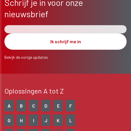
Schrijf je in voor onze
nieuwsbrief
Bekijk de vorige updates
Oplossingen A tot Z
A
B
C
D
E
F
G
H
I
J
K
L