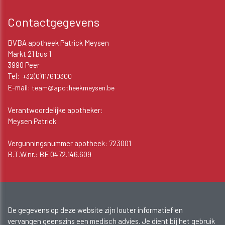
Contactgegevens
BVBA apotheek Patrick Meysen
Markt 21 bus 1
3990 Peer
Tel:
+32(0)11/610300
E-mail:
team@apotheekmeysen.be
Verantwoordelijke apotheker:
Meysen Patrick
Vergunningsnummer apotheek: 723001
B.T.W.nr.: BE 0472.146.609
De gegevens op deze website zijn louter informatief en
vervangen geenszins een medisch advies. Je dient bij het gebruik