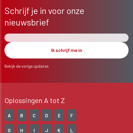
Schrijf je in voor onze
nieuwsbrief
Bekijk de vorige updates
Oplossingen A tot Z
A
B
C
D
E
F
G
H
I
J
K
L