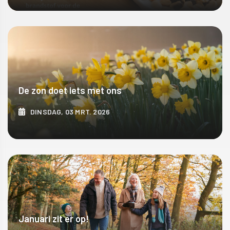
ONTDEK MEER
De zon doet iets met ons
DINSDAG, 03 MRT. 2026
ONTDEK MEER
Januari zit er op!