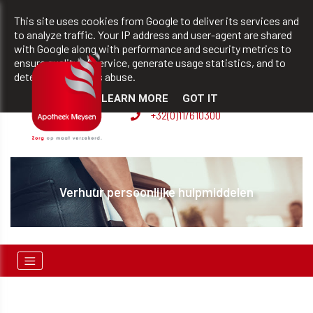
team@apotheekmeysen.be
+32(0)11/610300
This site uses cookies from Google to deliver its services and
to analyze traffic. Your IP address and user-agent are shared
with Google along with performance and security metrics to
ensure quality of service, generate usage statistics, and to
BVBA apotheek Patrick
detect and address abuse.
Meysen
LEARN MORE
GOT IT
+32(0)11/610300
n!
Verhuur persoonlijke hulpmiddelen