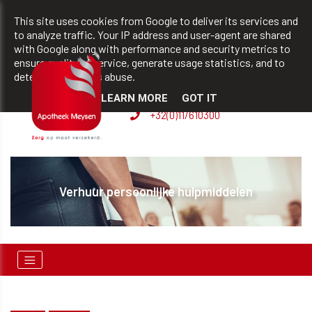
team@apotheekmeysen.be
+32(0)11/610300
This site uses cookies from Google to deliver its services and
to analyze traffic. Your IP address and user-agent are shared
with Google along with performance and security metrics to
ensure quality of service, generate usage statistics, and to
BVBA apotheek Patrick
detect and address abuse.
Meysen
LEARN MORE
GOT IT
+32(0)11/610300
Verhuur persoonlijke hulpmiddelen