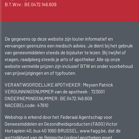
B.T.W.nr.: BE 0472.146.609
De gegevens op deze website zijn louter informatief en
vervangen geenszins een medisch advies. Je dient bij het gebruik
van geneesmiddelen steeds de bijsluiter te lezen. Bij twijfel of
vragen, raadpleeg steeds je arts of apotheker. Alle op onze
website vermelde prijzen zijn inclusief BTW en onder voorbehoud
van prijswijzigingen en of typfouten.
VERANTWOORDELIJKE APOTHEKER: Meysen Patrick
VERGUNNINGSNUMMER van de apotheek :
723001
ONDERNEMINGSNUMMER:
BE 0472.146.609
NACEBELcode: 47910
Webshop is erkend door het Federaal Agentschap voor
Geneesmiddelen en Gezondheidsproducten (FAGG) Victor
Hortaplein 40, bus 40 1060 BRUSSEL, www.fagg.be, dat de
wettelikheid van de Belgische (online) apotheken moet