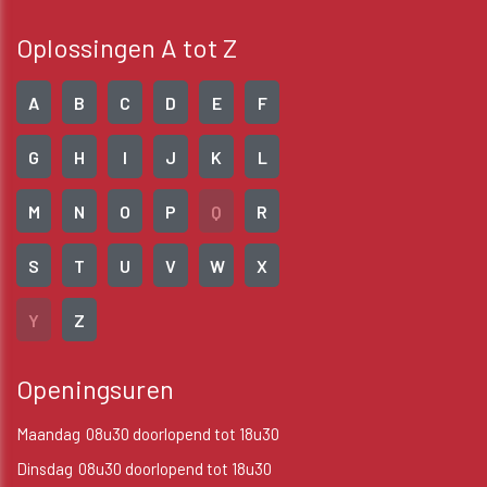
Oplossingen A tot Z
A
B
C
D
E
F
G
H
I
J
K
L
M
N
O
P
Q
R
S
T
U
V
W
X
Y
Z
Openingsuren
Maandag
08u30 doorlopend tot 18u30
Dinsdag
08u30 doorlopend tot 18u30