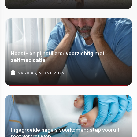
ONTDEK MEER
Hoest- en pijnstillers: voorzichtig met
zelfmedicatie
VRIJDAG, 31 OKT. 2025
ONTDEK MEER
Ingegroeide nagels voorkomen: stap vooruit
met vertrouwen