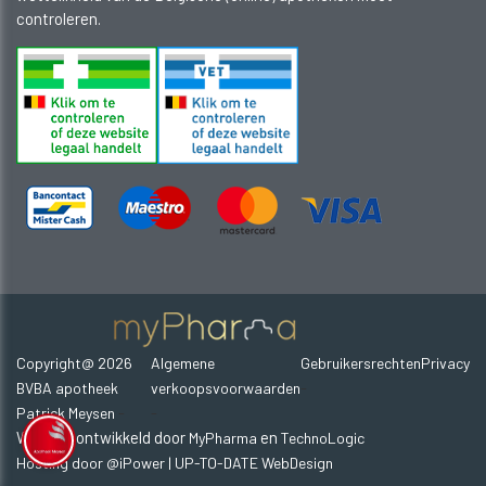
controleren.
Copyright@ 2026
Algemene
Gebruikersrechten
Privacy
-
BVBA apotheek
verkoopsvoorwaarden
-
-
Patrick Meysen
Website ontwikkeld door
en
MyPharma
TechnoLogic
Hosting door @iPower
| UP-TO-DATE WebDesign