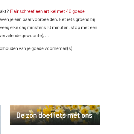
aakt?
Flair schreef een artikel met 40 goede
even je een paar voorbeelden. Eet iets groens bij
beweeg elke dag minstens 10 minuten, stop met één
n vervelende gewoonte), ...
volhouden van je goede voornemen(s)!
De zon doet iets met ons