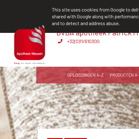
team@apotheekmeysen.be
+32(0)11
This site uses cookies from Google to deliv
shared with Google along with performance 
and to detect and address abuse.
BVBA apotheek Patrick 
edden!
Verhuur persoonl
+32(0)11/610300
OPLOSSINGEN A-Z
PRODUCTEN A