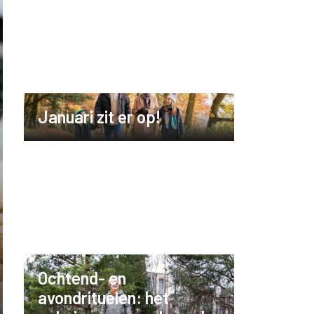
Januari zit er op!
Ochtend- en
avondrituelen: het