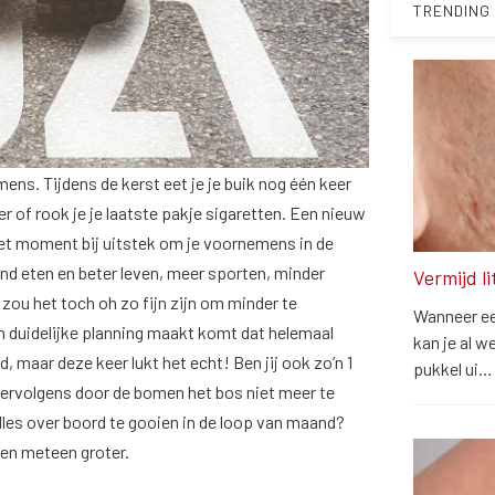
TRENDING
ens. Tijdens de kerst eet je je buik nog één keer
er of rook je je laatste pakje sigaretten. Een nieuw
s het moment bij uitstek om je voornemens in de
zond eten en beter leven, meer sporten, minder
Vermijd l
 zou het toch oh zo fijn zijn om minder te
Wanneer een
n duidelijke planning maakt komt dat helemaal
kan je al w
maar deze keer lukt het echt! Ben jij ook zo’n 1
pukkel ui
volgens door de bomen het bos niet meer te
 alles over boord te gooien in de loop van maand?
gen meteen groter.