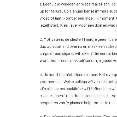
1. Leer uit je verleden en wees realistisch. 
up for failure’. Op 1 januari ben je immers s
vroeg of laat, komt er een moeilijk moment. O
jezelf stelt. Kies liever voor één doel en wijd 
2. Motivatie is de sleutel! Maak je geen illu
dus op voorhand over na en maak een actieplan
chips of een sigaret wil roken? Die eerste ker
wordt het steeds makkelijker om je goede v
3. Je hoeft het niet alleen te doen. Het over
voornemens. Welke collega wil van de zoetigh
zijn of haar coronakilo’s kwijt? Misschien wi
alleen kunnen jullie elkaar steunen in de ui
bespreken van je plannen helpt om ze in reali
4. Een misser is niet gelijk aan falen. Een kee