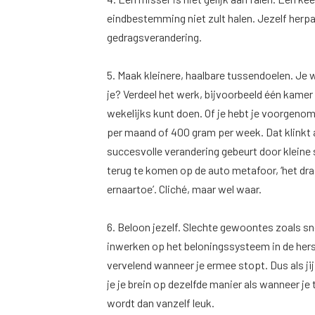
eindbestemming niet zult halen. Jezelf herp
gedragsverandering.
5. Maak kleinere, haalbare tussendoelen. Je w
je? Verdeel het werk, bijvoorbeeld één kamer
wekelijks kunt doen. Of je hebt je voorgenome
per maand of 400 gram per week. Dat klinkt a
succesvolle verandering gebeurt door kleine 
terug te komen op de auto metafoor, ‘het dr
ernaartoe’. Cliché, maar wel waar.
6. Beloon jezelf. Slechte gewoontes zoals s
inwerken op het beloningssysteem in de hers
vervelend wanneer je ermee stopt. Dus als jij
je je brein op dezelfde manier als wanneer 
wordt dan vanzelf leuk.