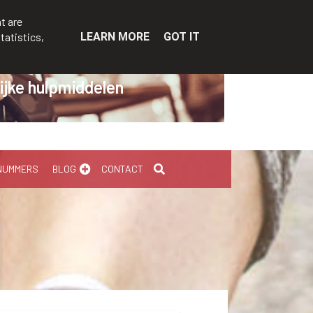
t are
tatistics,
LEARN MORE
GOT IT
Levering aan huis
NUMMERS
BLOG
CONTACT