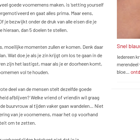
Te veel goede voornemens maken, is ‘setting yourself
upergemotiveerd en gaat alles prima. Maar eens,
f je bezwijkt onder de druk van alle eisen die je
je hieraan, dan 5 doelen te stellen.
Snel blau
sies, moeilijke momenten zullen er komen. Denk daar
. Wat doe je als je zin krijgt om los te gaan in de
Iedereen kr
en zijn het lastigst, maar als je er doorheen komt,
merendeel v
bloe…
ont
oornemen vol te houden.
grote deel van de mensen stelt dezelfde goede
eid afblijven? Welke vriend of vriendin wil graag
l de buurvrouw al tijden vaker gaan wandelen... Niet
tvoering van je voornemens, maar het op voorhand
teit om te zetten.
r verkeerd rijden betekent niet dat je je