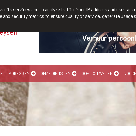
/610300
er its services and to analyze traffic. Your IP address and user-agen
and security metrics to ensure quality of service, generate usage s
Meysen
ijke hulpmiddelen
-Z
ADRESSEN
ONZE DIENSTEN
GOED OM WETEN
NOOD