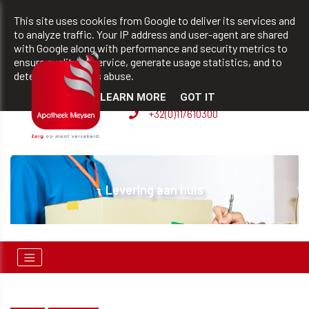
team@apotheekmeysen.be
+32(0)11/610300
This site uses cookies from Google to deliver its services and
to analyze traffic. Your IP address and user-agent are shared
with Google along with performance and security metrics to
ensure quality of service, generate usage statistics, and to
BVBA apotheek Patrick
detect and address abuse.
Meysen
LEARN MORE
GOT IT
+32(0)11/610300
Levering aan huis