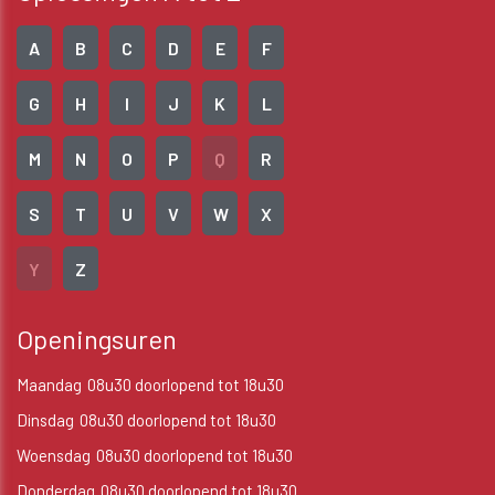
A
B
C
D
E
F
G
H
I
J
K
L
M
N
O
P
Q
R
S
T
U
V
W
X
Y
Z
Openingsuren
Maandag
08u30 doorlopend tot 18u30
Dinsdag
08u30 doorlopend tot 18u30
Woensdag
08u30 doorlopend tot 18u30
Donderdag
08u30 doorlopend tot 18u30