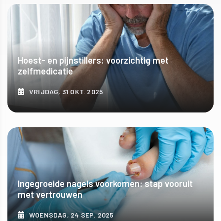
ONTDEK MEER
Hoest- en pijnstillers: voorzichtig met
zelfmedicatie
VRIJDAG, 31 OKT. 2025
ONTDEK MEER
Ingegroeide nagels voorkomen: stap vooruit
met vertrouwen
WOENSDAG, 24 SEP. 2025