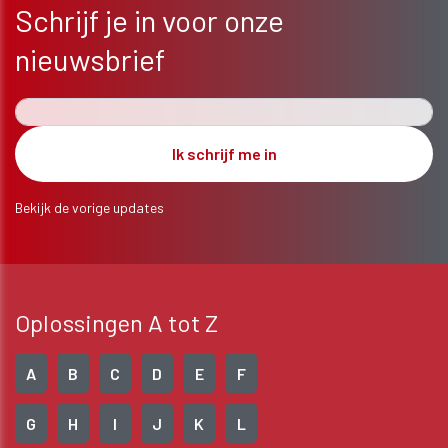
Schrijf je in voor onze
nieuwsbrief
Bekijk de vorige updates
Oplossingen A tot Z
A
B
C
D
E
F
G
H
I
J
K
L