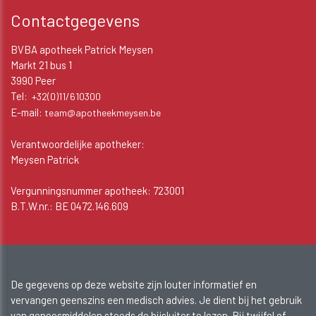
Contactgegevens
BVBA apotheek Patrick Meysen
Markt 21 bus 1
3990 Peer
Tel:
+32(0)11/610300
E-mail:
team@apotheekmeysen.be
Verantwoordelijke apotheker:
Meysen Patrick
Vergunningsnummer apotheek: 723001
B.T.W.nr.: BE 0472.146.609
De gegevens op deze website zijn louter informatief en
vervangen geenszins een medisch advies. Je dient bij het gebruik
van geneesmiddelen steeds de bijsluiter te lezen. Bij twijfel of