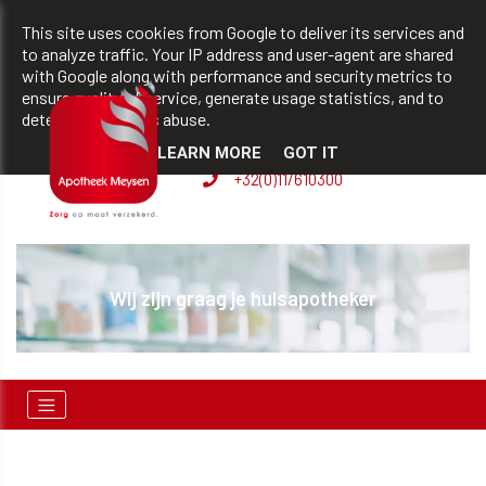
team@apotheekmeysen.be
+32(0)11/610300
This site uses cookies from Google to deliver its services and
to analyze traffic. Your IP address and user-agent are shared
with Google along with performance and security metrics to
ensure quality of service, generate usage statistics, and to
BVBA apotheek Patrick
detect and address abuse.
Meysen
LEARN MORE
GOT IT
+32(0)11/610300
Wij zijn graag je huisapotheker