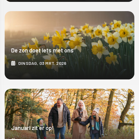
ONTDEK MEER
De zon doet iets met ons
DINSDAG, 03 MRT. 2026
ONTDEK MEER
Januari zit er op!