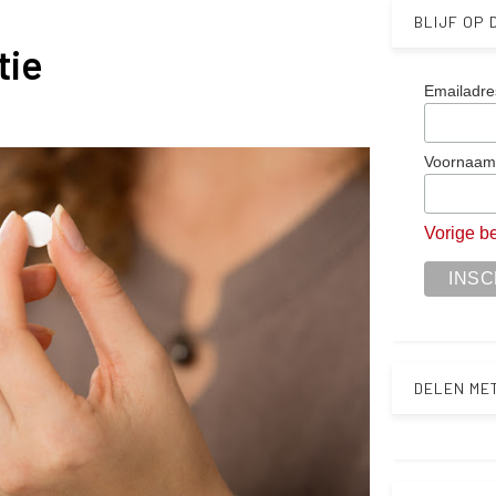
BLIJF OP
tie
Emailadre
Voornaa
Vorige be
DELEN ME