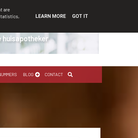
t are
tatistics,
LEARN MORE
GOT IT
ijke hulpmiddelen
NUMMERS
BLOG
CONTACT