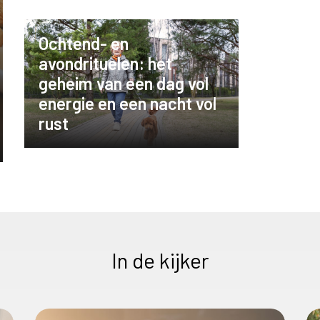
Ochtend- en
avondrituelen: het
geheim van een dag vol
energie en een nacht vol
rust
In de kijker