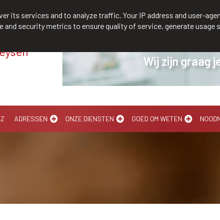
/610300
er its services and to analyze traffic. Your IP address and user-agen
and security metrics to ensure quality of service, generate usage s
Meysen
Verhuur persoonl
-Z
ADRESSEN
ONZE DIENSTEN
GOED OM WETEN
NOOD