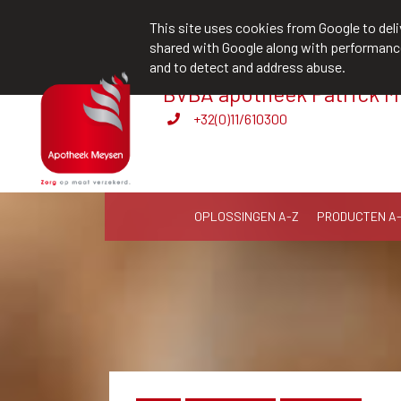
team@apotheekmeysen.be
+32(0)11
This site uses cookies from Google to deliv
shared with Google along with performance 
and to detect and address abuse.
BVBA apotheek Patrick 
Wij zijn graag je huisapotheker
+32(0)11/610300
OPLOSSINGEN A-Z
PRODUCTEN A