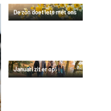
De zon doet iets met ons
Januari zit er op!