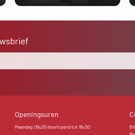
ONTDEK MEER
uwsbrief
Openingsuren
C
Maandag
08u30 doorlopend tot 18u30
BV
Ma