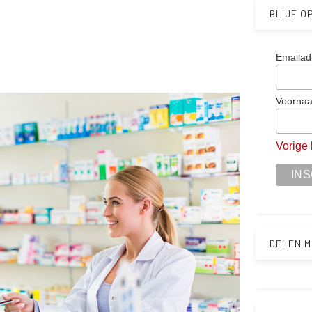
BLIJF O
Emailad
Voorna
Vorige 
DELEN M