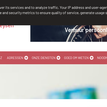
/610300
er its services and to analyze traffic. Your IP address and user-agen
and security metrics to ensure quality of service, generate usage s
Meysen
Verhuur persoonl
-Z
ADRESSEN
ONZE DIENSTEN
GOED OM WETEN
NOOD