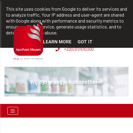
team@apotheekmeysen.be
+32(0)11/610300
This site uses cookies from Google to deliver its services and
to analyze traffic. Your IP address and user-agent are shared
with Google along with performance and security metrics to
ensure quality of service, generate usage statistics, and to
BVBA apotheek Patrick
detect and address abuse.
Meysen
LEARN MORE
GOT IT
+32(0)11/610300
Wij zijn graag je huisapotheker