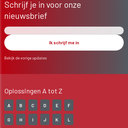
Schrijf je in voor onze
nieuwsbrief
Bekijk de vorige updates
Oplossingen A tot Z
A
B
C
D
E
F
G
H
I
J
K
L