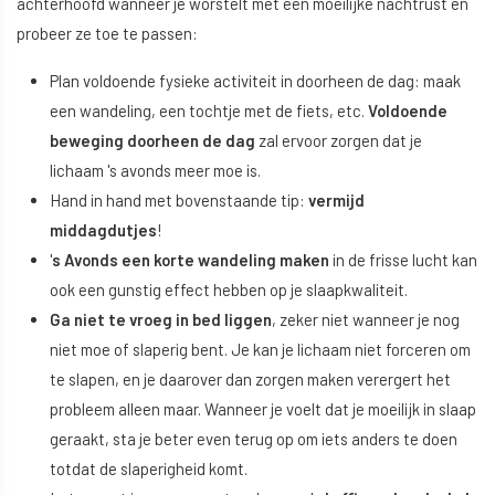
achterhoofd wanneer je worstelt met een moeilijke nachtrust en
probeer ze toe te passen:
Plan voldoende fysieke activiteit in doorheen de dag: maak
een wandeling, een tochtje met de fiets, etc.
Voldoende
beweging doorheen de dag
zal ervoor zorgen dat je
lichaam 's avonds meer moe is.
Hand in hand met bovenstaande tip:
vermijd
middagdutjes
!
'
s Avonds een korte wandeling maken
in de frisse lucht kan
ook een gunstig effect hebben op je slaapkwaliteit.
Ga niet te vroeg in bed liggen
, zeker niet wanneer je nog
niet moe of slaperig bent. Je kan je lichaam niet forceren om
te slapen, en je daarover dan zorgen maken verergert het
probleem alleen maar. Wanneer je voelt dat je moeilijk in slaap
geraakt, sta je beter even terug op om iets anders te doen
totdat de slaperigheid komt.