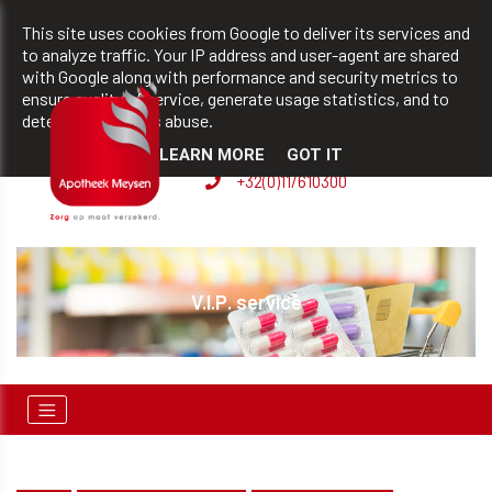
team@apotheekmeysen.be
+32(0)11/610300
This site uses cookies from Google to deliver its services and
to analyze traffic. Your IP address and user-agent are shared
with Google along with performance and security metrics to
ensure quality of service, generate usage statistics, and to
BVBA apotheek Patrick
detect and address abuse.
Meysen
LEARN MORE
GOT IT
+32(0)11/610300
V.I.P. service