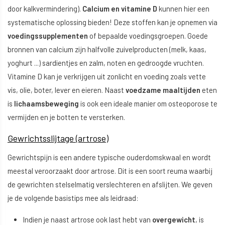
door kalkvermindering).
Calcium en vitamine D
kunnen hier een
systematische oplossing bieden! Deze stoffen kan je opnemen via
voedingssupplementen
of bepaalde voedingsgroepen. Goede
bronnen van calcium zijn halfvolle zuivelproducten (melk, kaas,
yoghurt ...) sardientjes en zalm, noten en gedroogde vruchten.
Vitamine D kan je verkrijgen uit zonlicht en voeding zoals vette
vis, olie, boter, lever en eieren. Naast
voedzame maaltijden
eten
is
lichaamsbeweging
is ook een ideale manier om osteoporose te
vermijden en je botten te versterken.
Gewrichtsslijtage (artrose)
Gewrichtspijn is een andere typische ouderdomskwaal en wordt
meestal veroorzaakt door artrose. Dit is een soort reuma waarbij
de gewrichten stelselmatig verslechteren en afslijten. We geven
je de volgende basistips mee als leidraad:
Indien je naast artrose ook last hebt van
overgewicht
, is