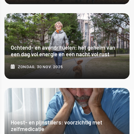
ONTDEK MEER
Ochtend- en avondrituelen: het geheim van
een dag vol energie en een nacht vol rust
ZONDAG, 30 NOV. 2025
ONTDEK MEER
Hoest- en pijnstillers: voorzichtig met
zelfmedicatie