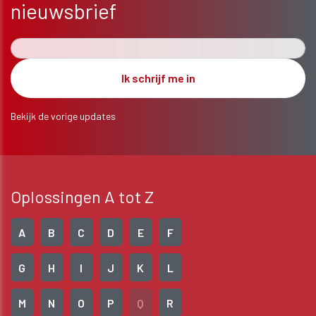
nieuwsbrief
Bekijk de vorige updates
Oplossingen A tot Z
A
B
C
D
E
F
G
H
I
J
K
L
M
N
O
P
Q
R