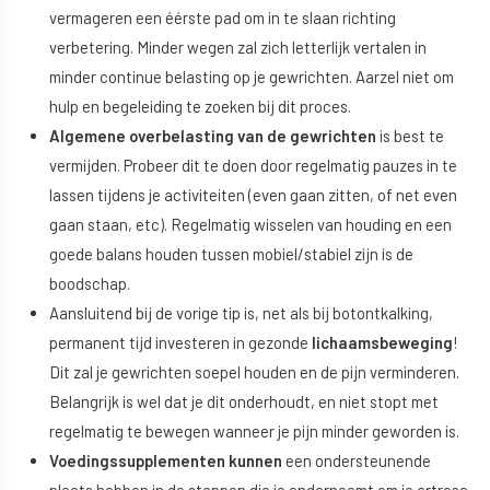
vermageren een éérste pad om in te slaan richting
verbetering. Minder wegen zal zich letterlijk vertalen in
minder continue belasting op je gewrichten. Aarzel niet om
hulp en begeleiding te zoeken bij dit proces.
Algemene overbelasting van de gewrichten
is best te
vermijden. Probeer dit te doen door regelmatig pauzes in te
lassen tijdens je activiteiten (even gaan zitten, of net even
gaan staan, etc). Regelmatig wisselen van houding en een
goede balans houden tussen mobiel/stabiel zijn is de
boodschap.
Aansluitend bij de vorige tip is, net als bij botontkalking,
permanent tijd investeren in gezonde
lichaamsbeweging
!
Dit zal je gewrichten soepel houden en de pijn verminderen.
Belangrijk is wel dat je dit onderhoudt, en niet stopt met
regelmatig te bewegen wanneer je pijn minder geworden is.
Voedingssupplementen kunnen
een ondersteunende
plaats hebben in de stappen die je onderneemt om je artrose