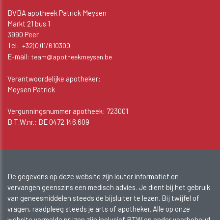
BVBA apotheek Patrick Meysen
Markt 21 bus 1
3990 Peer
Tel:
+32(0)11/610300
E-mail:
team@apotheekmeysen.be
Verantwoordelijke apotheker:
Meysen Patrick
Vergunningsnummer apotheek: 723001
B.T.W.nr.: BE 0472.146.609
De gegevens op deze website zijn louter informatief en
vervangen geenszins een medisch advies. Je dient bij het gebruik
van geneesmiddelen steeds de bijsluiter te lezen. Bij twijfel of
vragen, raadpleeg steeds je arts of apotheker. Alle op onze
website vermelde prijzen zijn inclusief BTW en onder voorbehoud